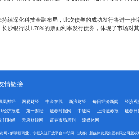
来持续深化科技金融布局，此次债券的成功发行将进一步
长沙银行以1.78%的票面利率发行债券，体现了市场对
友情链接
凤凰财经
网易财经
中金在线
新浪财经
每日经济新闻
经济观
21经济报道
第一财经
证券时报网
中证网
上海证券报
证券日
文轩财经
天府财经网
证券市场周刊
流媒体网
-2023 中访网 - 解读新商业，专栏入驻开放平台 中访网（成都）新媒体发展集团有限公司版权所有 All 