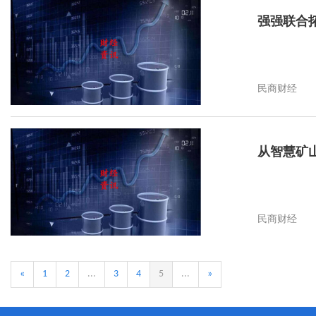
强强联合
民商财经
从智慧矿
民商财经
«
1
2
...
3
4
5
...
»