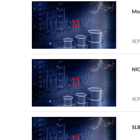
M
N
SL