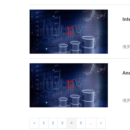
In
An
«
1
2
3
4
5
...
»