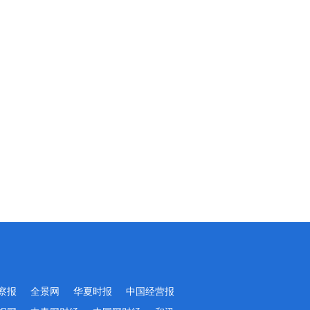
察报
全景网
华夏时报
中国经营报