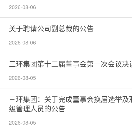
2026-08-06
关于聘请公司副总裁的公告
2026-08-06
三环集团第十二届董事会第一次会议决
2026-08-05
三环集团：关于完成董事会换届选举及
级管理人员的公告
2026-08-05