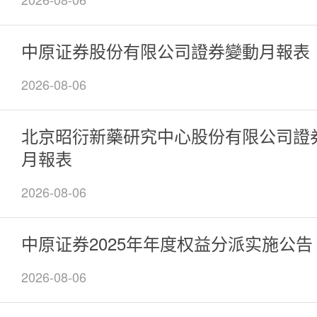
中原证券股份有限公司證券變動月報表
2026-08-06
北京昭衍新藥研究中心股份有限公司證
月報表
2026-08-06
中原证券2025年年度权益分派实施公告
2026-08-06