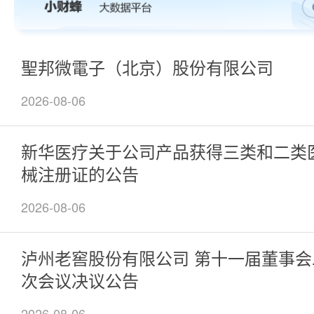
聖邦微電子（北京）股份有限公司
2026-08-06
新华医疗关于公司产品获得三类和二类
械注册证的公告
2026-08-06
泸州老窖股份有限公司 第十一届董事会
次会议决议公告
2026-08-06