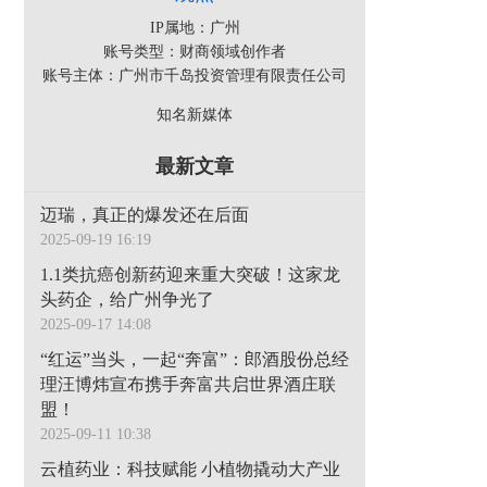
IP属地：广州
账号类型：财商领域创作者
账号主体：广州市千岛投资管理有限责任公司
知名新媒体
最新文章
迈瑞，真正的爆发还在后面
2025-09-19 16:19
1.1类抗癌创新药迎来重大突破！这家龙
头药企，给广州争光了
2025-09-17 14:08
“红运”当头，一起“奔富”：郎酒股份总经
理汪博炜宣布携手奔富共启世界酒庄联
盟！
2025-09-11 10:38
云植药业：科技赋能 小植物撬动大产业