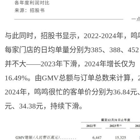
与此同时，招股书显示，2022-2024年，
每家门店的日均单量分别为385、388、45
并不大——2023年下滑，2024年增长仅为
16.49%。由GMV总额与订单总数来计算，20
2024年，鸣鸣很忙的客单价分别为36.84元、3
元、34.38元，持续下滑。