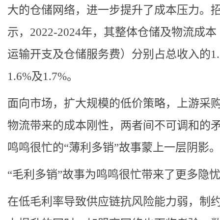
大的仓储网络，进一步提升了成本压力。
示，2022-2024年，其整体仓储及物流成
运输开支及仓储服务费）分别占总收入的1.
1.6%及1.7%。
面向市场，扩大规模的低价策略，上游采
物流带来的成本刚性，两者间不可调和的
鸣鸣很忙的“薄利多销”故事蒙上一层阴影
“毛利多销”故事为鸣鸣很忙带来了更多隐
在低毛利率导致供应链抗风险能力弱，制