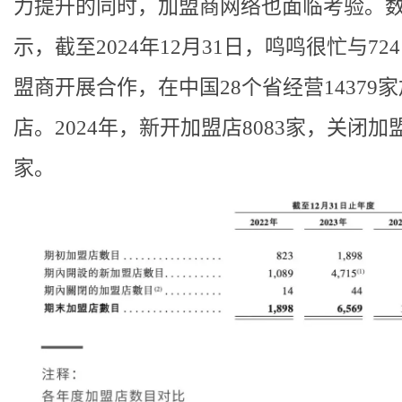
力提升的同时，加盟商网络也面临考验。
示，截至2024年12月31日，鸣鸣很忙与72
盟商开展合作，在中国28个省经营14379
店。2024年，新开加盟店8083家，关闭加盟
家。