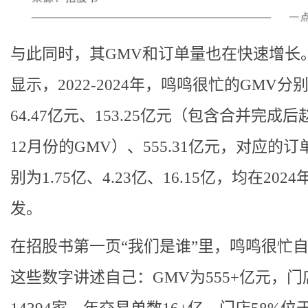
与此同时，其GMV和订单量也在快速增长
显示，2022-2024年，鸣鸣很忙的GMV分
64.47亿元、153.25亿元（包含合并完成
12月份的GMV）、555.31亿元，对应的订
别为1.75亿、4.23亿、16.15亿，均在202
发。
在招股书第一页“我们是谁”里，鸣鸣很忙
这些数字讲述自己：GMV为555+亿元，门