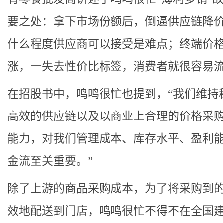
要之处：拿下市场份额后，倒逼供应链降
什么程度供应商可以接受是难点；终端价
涨，一失去性价比标签，消费者就很容易
在招股书中，鸣鸣很忙也提到，“我们维持
高效的供应链以及以商业上合理的价格采
能力，对我们管理成本、库存水平、盈利
金流至关重要。”
除了上游的商品采购成本，为了将采购到
效地配送到门店，鸣鸣很忙不得不在全国