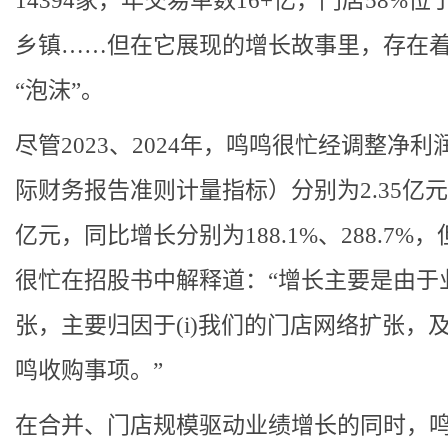
14394家，年交易单数16+亿，门店58%位
乡镇……但在它展现的增长故事里，存在
“泡沫”。
尽管2023、2024年，鸣鸣很忙经调整净利
际财务报告准则计量指标）分别为2.35亿元、
亿元，同比增长分别为188.1%、288.7%
很忙在招股书中解释道：“增长主要是由于
张，主要归因于(i)我们的门店网络扩张，及(
鸣收购事项。”
在合并、门店规模驱动业绩增长的同时，