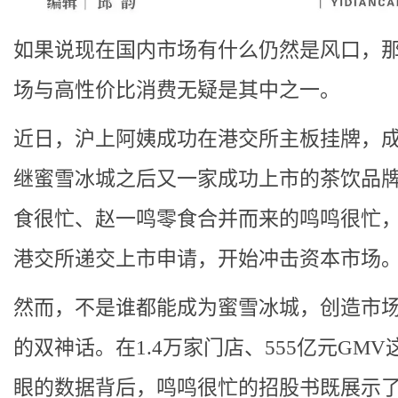
如果说现在国内市场有什么仍然是风口，
场与高性价比消费无疑是其中之一。
近日，沪上阿姨成功在港交所主板挂牌，
继蜜雪冰城之后又一家成功上市的茶饮品
食很忙、赵一鸣零食合并而来的鸣鸣很忙
港交所递交上市申请，开始冲击资本市场
然而，不是谁都能成为蜜雪冰城，创造市
的双神话。在1.4万家门店、555亿元GMV
眼的数据背后，鸣鸣很忙的招股书既展示