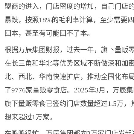
盟商的进入，门店密度的增加，自己门店
暴跌，按照18%的毛利率计算，至少需要
回本，甚至有可能回不了本。
根据万辰集团财报，过去一年，旗下量贩
在长三角和华北等优势区域不断做深和加
北、西北、华南快速扩店，推动全国化布
了9776家量贩零食店。2025年3月，万辰
旗下量贩零食已签约门店数量超过1.5万，
想来超过1万家。
在鸣鸣很忙、万辰集团都向2万家门店发起