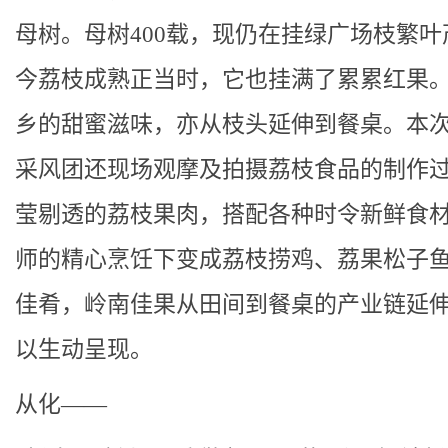
母树。母树400载，现仍在挂绿广场枝繁叶
今荔枝成熟正当时，它也挂满了累累红果
乡的甜蜜滋味，亦从枝头延伸到餐桌。本
采风团还现场观摩及拍摄荔枝食品的制作
莹剔透的荔枝果肉，搭配各种时令新鲜食
师的精心烹饪下变成荔枝捞鸡、荔果松子
佳肴，岭南佳果从田间到餐桌的产业链延
以生动呈现。
从化——