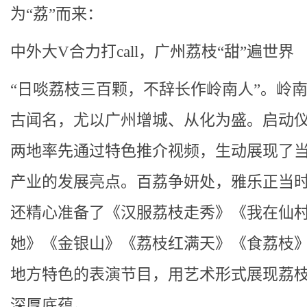
为“荔”而来：
中外大V合力打call，广州荔枝“甜”遍世界
“日啖荔枝三百颗，不辞长作岭南人”。岭
古闻名，尤以广州增城、从化为盛。启动
两地率先通过特色推介视频，生动展现了
产业的发展亮点。百荔争妍处，雅乐正当
还精心准备了《汉服荔枝走秀》《我在仙
她》《金银山》《荔枝红满天》《食荔枝
地方特色的表演节目，用艺术形式展现荔
深厚底蕴。