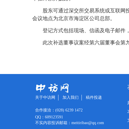
股东可通过深交所交易系统或互联网投票系统
会议地点为北京市海淀区公司总部。
登记方式包括现场、信函及电子邮件，
此次补选董事议案经第六届董事会第
关于中访网
加入我们
稿件投递
合作接洽：(028) 6239 1472
QQ：609123591
不实内容投诉邮箱：meitiribao@qq.com