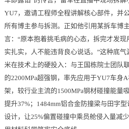
车即露馅”的传言，雷军在直播中现场拆解
YU7，邀请工程师全程讲解核心部件，并
所有博主参与拆测。正如他引用某拆车博
言：“原本抱着挑毛病的心态，拆完才发现
实扎实，人不能违背良心说话。”这种底气
米在技术上的硬投入：与王国栋院士团队
的2200MPa超强钢，率先应用于YU7车身
架，较行业主流的1500MPa钢材碰撞能量
提升37%；1484mm铝合金防撞梁与田字
设计，让25%偏置碰撞中乘员舱侵入量减少