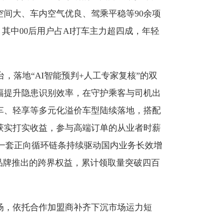
间大、车内空气优良、驾乘平稳等90余项
其中00后用户占AI打车主力超四成，年轻
，落地“AI智能预判+人工专家复核”的双
幅提升隐患识别效率，在守护乘客与司机出
车、轻享等多元化溢价车型陆续落地，搭配
获实打实收益，参与高端订单的从业者时薪
，一套正向循环链条持续驱动国内业务长效增
品牌推出的跨界权益，累计领取量突破四百
场，依托合作加盟商补齐下沉市场运力短