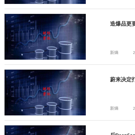
造爆品更
新熵
2
蔚来决定打
新熵
2