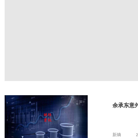
余承东意
新熵
2