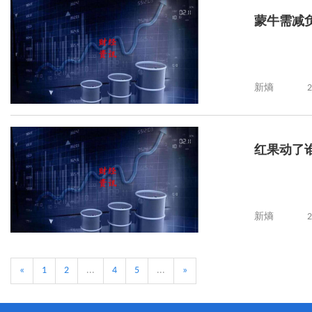
蒙牛需减负
新熵
2
红果动了
新熵
2
«
1
2
...
4
5
...
»