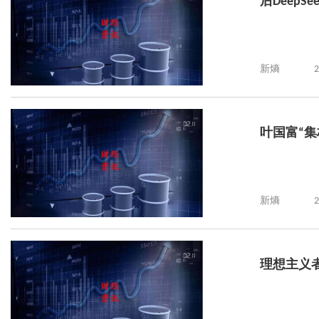
后Deep
新熵
2
叶国富“集
新熵
2
理想主义