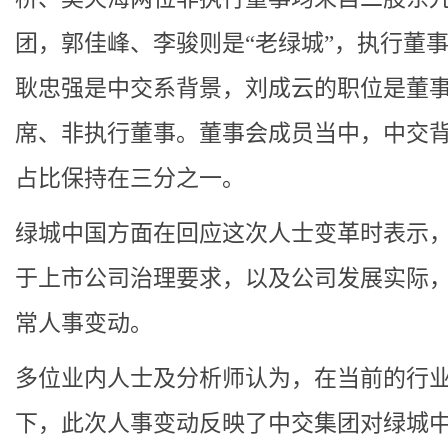
团，郭佳峰、李骏则是“老绿城”，执行董
耿忠强是中交系背景，刘成云的职位是董
席、非执行董事。董事会成员当中，中交
占比保持在三分之一。
绿城中国方面在回应这次人士变革时表示
于上市公司治理要求，以及公司发展实际
常人事变动。
多位业内人士及分析师认为，在当前的行
下，此次人事变动反映了中交集团对绿城