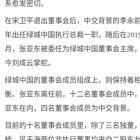
系愈发密切。
在宋卫平退出董事会后，中交背景的李永前在
年出任绿城中国执行总裁一职，随后在2019
月，张亚东被委任为绿城中国董事会主席
今刘成云掌舵。
绿城中国的董事会成员组成上，则保持着
衡。张亚东离任前，十二名董事会成员中
亚东在内，四名董事会成员为中交背景。
目前的十名董事会成员里，除了三名独董
桥、吴天海两位非执行董事均来自二股东