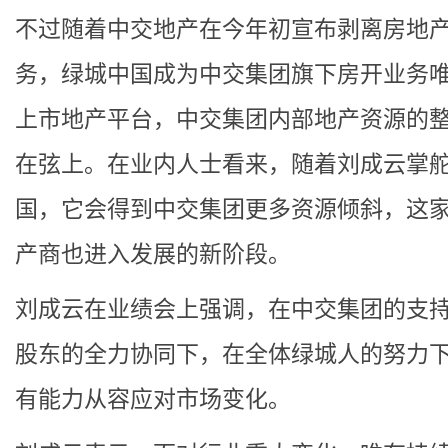
不过随着中交地产在今年初宣布剥离房地
务，绿城中国成为中交集团旗下房开业务
上市地产平台，中交集团内部地产资源的
在弦上。在业内人士看来，随着刘成云掌
国，它会得到中交集团更多资源倾斜，这
产商也进入发展的新阶段。
刘成云在业绩会上强调，在中交集团的支
股东的全力协同下，在全体绿城人的努力
有能力从容应对市场变化。