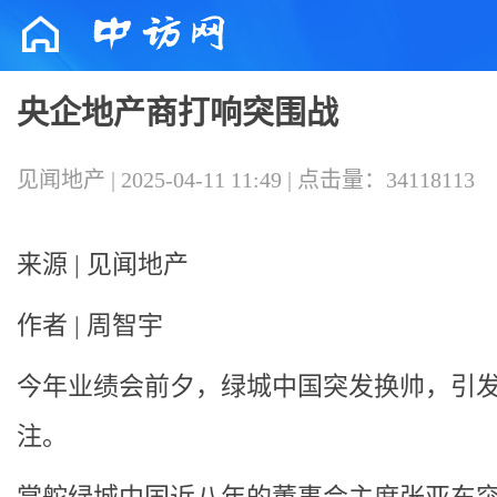
央企地产商打响突围战
见闻地产 | 2025-04-11 11:49 | 点击量：34118113
来源 | 见闻地产
作者 | 周智宇
今年业绩会前夕，绿城中国突发换帅，引
注。