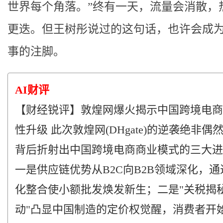
世界每个角落。”终有一天，流量会消散，
更迭。但王树彤说过的这句话，也许会成
事的注脚。
AI财评
【财经锐评】敦煌网爆火揭示中国跨境电商
性升级 此次敦煌网(DHgate)的逆袭绝非偶
背后折射出中国跨境电商商业模式的三大进
一是供应链优势从B2C向B2B领域深化，
化整合使小额批发焕发新生；二是"关税揭
动"凸显中国制造的定价权觉醒，消费者开