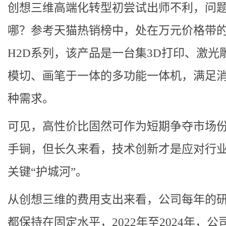
创想三维高端化转型初尝试出师不利，问
哪？参考天猫热销榜中，处在万元价格带
H2D系列，该产品是一台集3D打印、激光
模切、画笔于一体的多功能一体机，满足
种需求。
可见，高性价比固然可作为短期争夺市场
手锏，但长久来看，技术创新才是应对行
关键“护城河”。
从创想三维的费用支出来看，公司每年的
都保持在固定水平，2022年至2024年，公