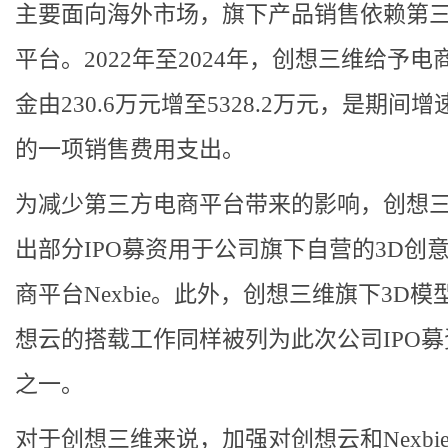
主要面向海外市场，旗下产品销售依赖第
平台。2022年至2024年，创想三维给予电
金由230.6万元增至5328.2万元，是期间
的一项销售费用支出。
为减少第三方电商平台带来的影响，创想
出部分IPO募资用于公司旗下自营的3D创
商平台Nexbie。此外，创想三维旗下3D模
想云的搭载工作同样被列为此次公司IPO
之一。
对于创想三维来说，加强对创想云和Nexbi