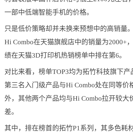
一部中低端智能手机的价格。
只是低价策略却并未换来预想中的高销量
Hi Combo在天猫旗舰店中的销量为2000+
绩在天猫3D打印机热销榜单中排在第6。
对比来看，榜单TOP3均为拓竹科技旗下产
第三名入门级产品与Hi Combo处在同等价
外，其他两个产品均与Hi Combo拉开较大
差。
其中，排在榜首的拓竹P1系列，其多色耗