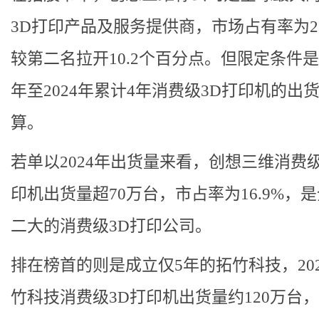
3D打印产品及服务提供商，市场占有率为27
较第二名拉开10.2个百分点。但限定条件是以
年至2024年累计4年消费级3D打印机的出
算。
若单以2024年出货量来看，创想三维消费级
印机出货量超70万台，市占率为16.9%，
二大的消费级3D打印公司。
排在榜首的则是成立仅5年的拓竹科技，20
竹科技消费级3D打印机出货量约120万台