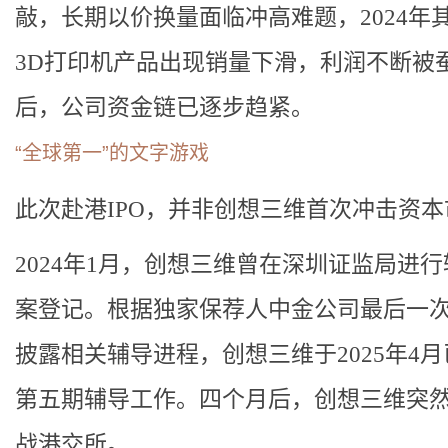
敲，长期以价换量面临冲高难题，2024年
3D打印机产品出现销量下滑，利润不断被
后，公司资金链已逐步趋紧。
“全球第一”的文字游戏
此次赴港IPO，并非创想三维首次冲击资
2024年1月，创想三维曾在深圳证监局进
案登记。根据独家保荐人中金公司最后一
披露相关辅导进程，创想三维于2025年4
第五期辅导工作。四个月后，创想三维突
战港交所。