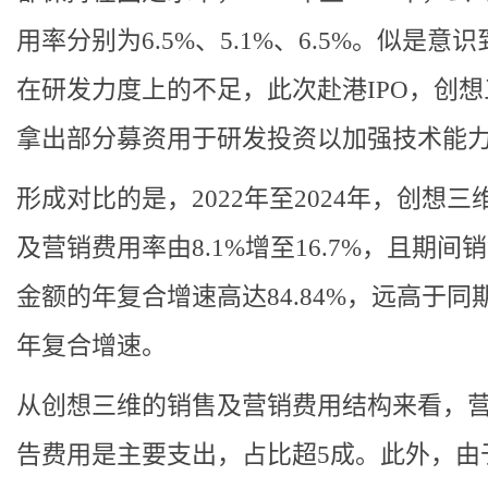
用率分别为6.5%、5.1%、6.5%。似是意
在研发力度上的不足，此次赴港IPO，创
拿出部分募资用于研发投资以加强技术能
形成对比的是，2022年至2024年，创想三
及营销费用率由8.1%增至16.7%，且期间
金额的年复合增速高达84.84%，远高于同
年复合增速。
从创想三维的销售及营销费用结构来看，
告费用是主要支出，占比超5成。此外，由