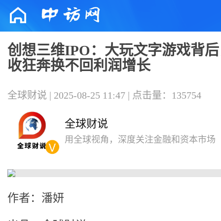
创想三维IPO：大玩文字游戏背后
收狂奔换不回利润增长
全球财说 | 2025-08-25 11:47 | 点击量：135754
全球财说
用全球视角，深度关注金融和资本市场
作者：潘妍