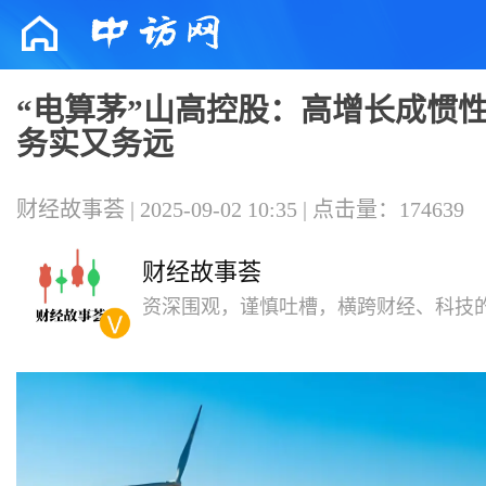
“电算茅”山高控股：高增长成惯
务实又务远
财经故事荟 | 2025-09-02 10:35 | 点击量：174639
财经故事荟
资深围观，谨慎吐槽，横跨财经、科技
度解读。