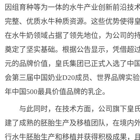
因组育种等为一体的水牛产业创新前沿技
完整、优质水牛种质资源。这些优势使得
在水牛奶领域占据了领先地位，为公司的
奠定了坚实基础。根据公告显示，凭借超过1
元的品牌价值，皇氏集团已正式入选了中
会第三届中国奶业D20成员、世界品牌实验室
年中国500最具价值品牌的乳企。
与此同时，在技术方面，公司旗下皇
建了成熟的胚胎生产及移植团队，在境内
行水牛胚胎生产和移植并获得积极成果，