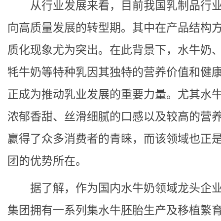
从行业发展来看，目前我国乳制品行
向高质量发展的转型期。其中在产品结构
质化现象尤为突出。在此背景下，水牛奶
牦牛奶等特种乳因其独特的营养价值和健
正成为推动乳业发展的重要力量。尤其水
浓郁香甜、丝滑细腻的口感以及较高的营
赢得了众多消费者的青睐，而该领域也正
团的优势所在。
据了解，作为国内水牛奶领域龙头企
集团拥有一系列集水牛胚胎生产及移植繁