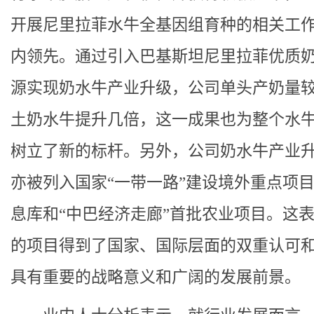
开展尼里拉菲水牛全基因组育种的相关工
内领先。通过引入巴基斯坦尼里拉菲优质
源实现奶水牛产业升级，公司单头产奶量
土奶水牛提升几倍，这一成果也为整个水
树立了新的标杆。另外，公司奶水牛产业
亦被列入国家“一带一路”建设境外重点项
息库和“中巴经济走廊”首批农业项目。这
的项目得到了国家、国际层面的双重认可
具有重要的战略意义和广阔的发展前景。