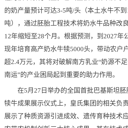
的奶产量预计可达3-5吨/头（本土水牛不到1
吨），通过胚胎工程技术将奶水牛品种改
12年缩短至28个月。根据预测，到2027年
现年培育高产奶水牛犊5000头，带动农户
超2.4万元，其将对破解南方乳业“奶源不足
南运”的产业困局起到重要的助力作用。
在5月27日举办的全国首批巴基斯坦胚
犊牛成果展示仪式上，皇氏集团的相关负
展示了种质资源引进成效、遗传育种技术