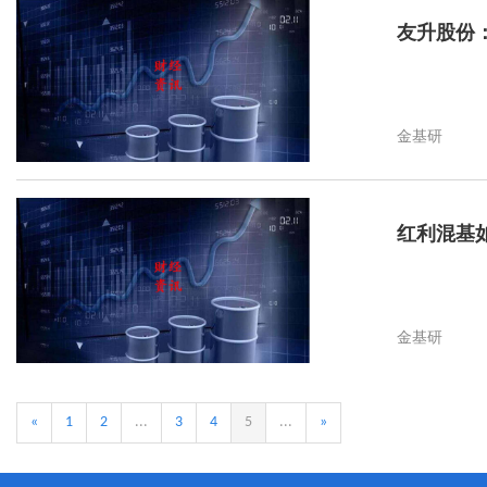
友升股份
金基研
红利混基
金基研
«
1
2
...
3
4
5
...
»