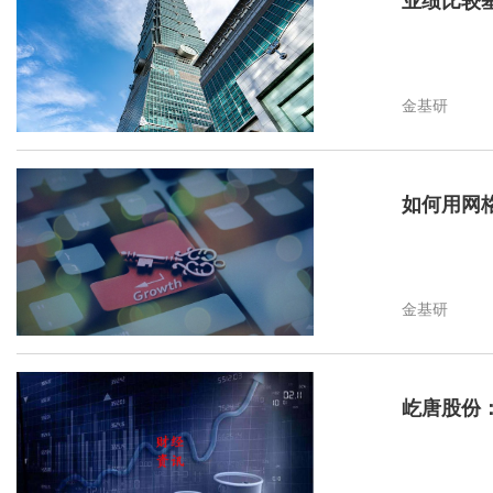
业绩比较
金基研
如何用网
金基研
屹唐股份