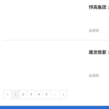
悍高集团
金基研
建发致新
金基研
«
1
2
3
4
5
...
»