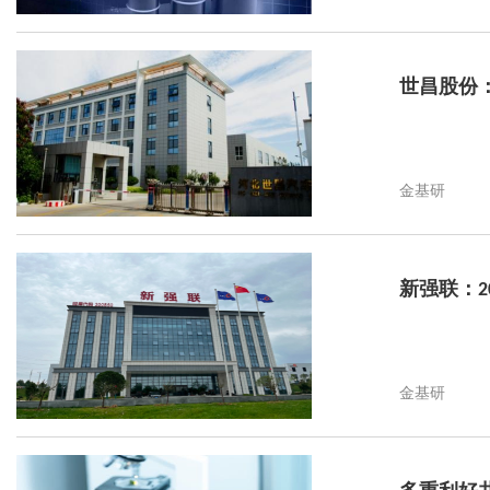
世昌股份
金基研
新强联：2
金基研