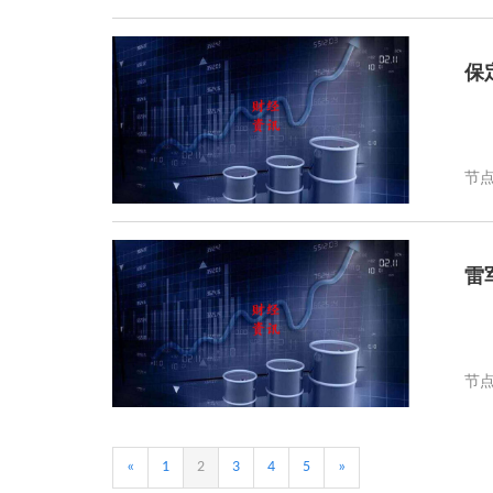
保
节点
雷
节点
«
1
2
3
4
5
»